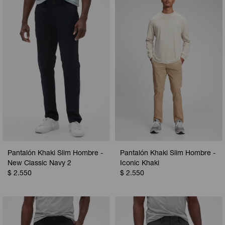
Camperas
Camperas
Camperas
Camperas
Sets
Musculosas
Chalecos
Chalecos
Pijamas
Shorts
Shorts
Ropa interior
Sets
Vestidos y polleras
Ropa interior
Pijamas
Pijamas
Polos
Calzas
Pantalón Khaki Slim Hombre -
Pantalón Khaki Slim Hombre -
New Classic Navy 2
Iconic Khaki
$
2.550
$
2.550