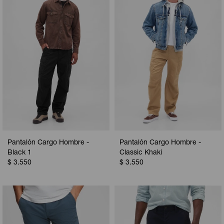
Camperas
Camperas
Camperas
Camperas
Sets
Musculosas
Chalecos
Chalecos
Pijamas
Shorts
Shorts
Ropa interior
Sets
Vestidos y polleras
Ropa interior
Pijamas
Pijamas
Polos
Pantalón Cargo Hombre -
Pantalón Cargo Hombre -
Calzas
Black 1
Classic Khaki
$
3.550
$
3.550