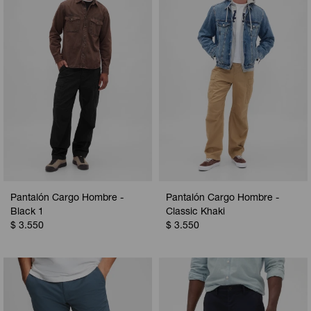
Camperas
Camperas
Camperas
Camperas
Sets
Musculosas
Chalecos
Chalecos
Pijamas
Shorts
Shorts
Ropa interior
Sets
Vestidos y polleras
Ropa interior
Pijamas
Pijamas
Polos
Pantalón Cargo Hombre -
Pantalón Cargo Hombre -
Calzas
Black 1
Classic Khaki
$
3.550
$
3.550