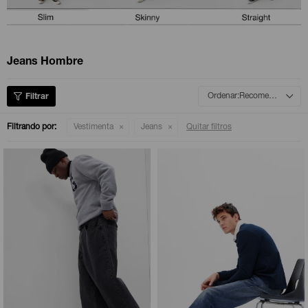
Camperas
Camperas
Camperas
Camperas
Sets
Musculosas
Chalecos
Chalecos
Pijamas
Jeans Hombre
Shorts
Shorts
Ropa interior
Sets
Recomendados
Vestidos y polleras
Ropa interior
Pijamas
Filtrando por:
Vestimenta
Jeans
Quitar filtros
Pijamas
Polos
Calzas