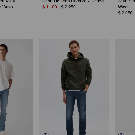
rra Vista
Short De Jean Hombre - Rinsed
Jean St
m Wash
$
1.100
$
2.250
Wash
$
2.650