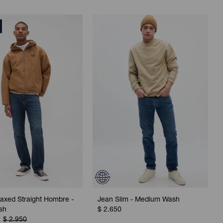
axed Straight Hombre -
Jean Slim - Medium Wash
sh
$
2.650
$
2.950