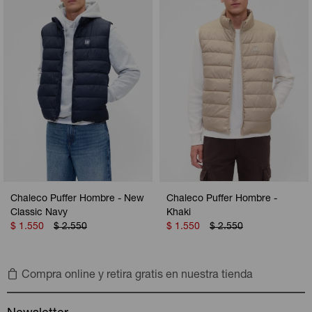
Camperas
Camperas
Camperas
Camperas
Sets
Musculosas
Chalecos
Chalecos
Pijamas
Shorts
Shorts
Ropa interior
Sets
Vestidos y polleras
Ropa interior
Pijamas
Pijamas
Polos
Chaleco Puffer Hombre - New
Chaleco Puffer Hombre -
Calzas
Classic Navy
Khaki
$
1.550
$
2.550
$
1.550
$
2.550
Compra online y retira gratis en nuestra tienda