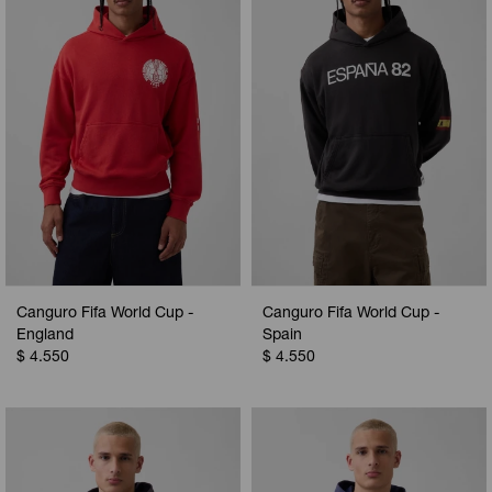
Camperas
Camperas
Camperas
Camperas
Sets
Musculosas
Chalecos
Chalecos
Pijamas
Shorts
Shorts
Ropa interior
Sets
Vestidos y polleras
Ropa interior
Pijamas
Pijamas
Polos
Canguro Fifa World Cup -
Canguro Fifa World Cup -
Calzas
England
Spain
$
4.550
$
4.550