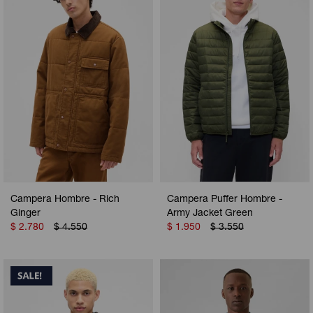
Camperas
Camperas
Camperas
Camperas
Sets
Musculosas
Chalecos
Chalecos
Pijamas
Shorts
Shorts
Ropa interior
Sets
Vestidos y polleras
Ropa interior
Pijamas
Pijamas
Polos
Campera Hombre - Rich
Campera Puffer Hombre -
Calzas
Ginger
Army Jacket Green
$
2.780
$
4.550
$
1.950
$
3.550