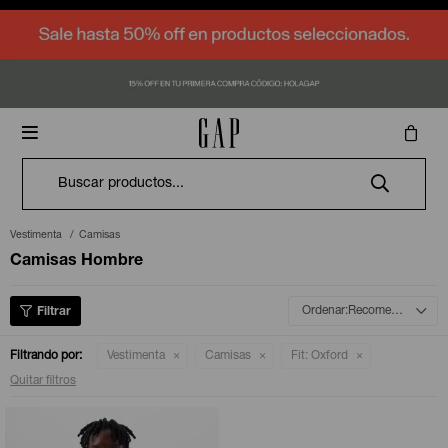
Vestimenta
Vestimenta
Vestimenta
Vestimenta
Vestimenta
Vestimenta
Vestimenta
Contacto
Cómo comprar

Accesorios
Accesorios
Accesorios
Accesorios
Accesorios
Accesorios
Accesorios
Nosotros
Envíos y cambios
Canguros
Canguros
Canguros
Canguros
Canguros
Canguros
Canguros
Logo Shop
Logo Shop
Logo Shop
Logo Shop
Logo Shop
Logo Shop
Logo Shop
Donde estamos
Términos y condiciones
Remeras
Medias
Remeras
Medias
Remeras
Medias
Remeras
Medias
Remeras
Medias
Remeras
Medias
Pantalones
Medias
SALE
SALE
SALE
SALE
SALE
SALE
SALE
Trabaja con nosotros
Deportivos
Bufandas
Deportivos
Gorros
Deportivos
Gorros
Deportivos
Deportivos
Deportivos
Buzos y sacos
Gorros
Vestimenta
Camisas
Camisas Hombre
Denim
Denim
Denim
Denim
Denim
Denim
Camisas
Guantes
Camisas
Bufandas
Camisas
Jeans
Camisas
Jeans
Pijamas
Recomendados
Jeans
Jeans
Jeans
Buzos y sacos
Jeans
Buzos y sacos
Bodies
Filtrando por:
Vestimenta
Camisas
Fit:
Oxford
Quitar filtros
Pantalones
Pantalones
Pantalones
Camperas
Pantalones
Camperas
Enteritos
Buzos y sacos
Buzos y sacos
Buzos y sacos
Ropa interior
Buzos y sacos
Vestidos y polleras
Sets