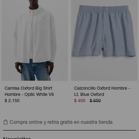
Camperas
Camperas
Camperas
Camperas
Sets
Musculosas
Chalecos
Chalecos
Pijamas
Shorts
Shorts
Ropa interior
Sets
Vestidos y polleras
Ropa interior
Pijamas
Pijamas
Polos
Camisa Oxford Big Shirt
Calzoncillo Oxford Hombre -
Calzas
Hombre - Optic White V6
Lt. Blue Oxford
$
2.150
$
400
$
650
Compra online y retira gratis en nuestra tienda