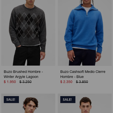
Camperas
Camperas
Camperas
Camperas
Sets
Musculosas
Chalecos
Chalecos
Pijamas
Shorts
Shorts
Ropa interior
Sets
Vestidos y polleras
Ropa interior
Pijamas
Pijamas
Polos
Buzo Brushed Hombre -
Buzo Cashsoft Medio Cierre
Calzas
Winter Argyle Lagoon
Hombre - Blue
$
1.950
$
3.250
$
2.350
$
3.850