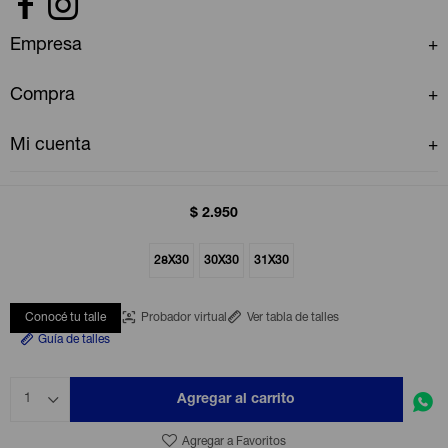


Empresa
Compra
Mi cuenta
$
2.950
28X30
30X30
31X30
© Copyright 2026 / GAP Uruguay
Conocé tu talle
Probador virtual
Ver tabla de talles
Guía de talles
Agregar al carrito
1
Fenicio