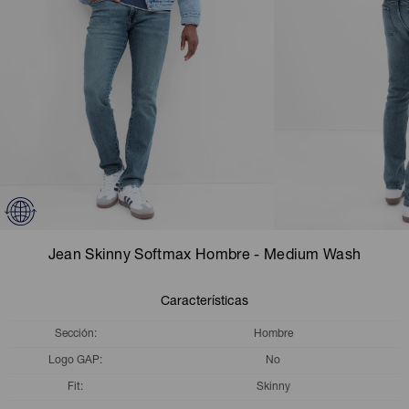
Camperas
Camperas
Camperas
Camperas
Sets
Musculosas
Chalecos
Chalecos
Pijamas
Shorts
Shorts
Ropa interior
Sets
Vestidos y polleras
Ropa interior
Pijamas
Pijamas
Polos
Jean Skinny Softmax Hombre - Medium Wash
Calzas
Características
Sección
Hombre
Logo GAP
No
Fit
Skinny