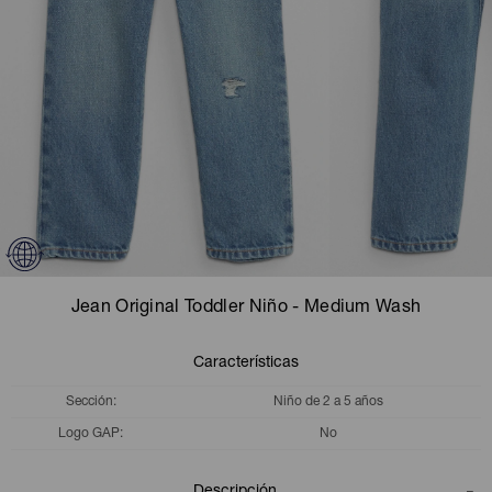
Camperas
Camperas
Camperas
Camperas
Sets
Musculosas
Chalecos
Chalecos
Pijamas
Shorts
Shorts
Ropa interior
Sets
Vestidos y polleras
Ropa interior
Pijamas
Pijamas
Polos
Jean Original Toddler Niño - Medium Wash
Calzas
Características
Sección
Niño de 2 a 5 años
Logo GAP
No
Descripción