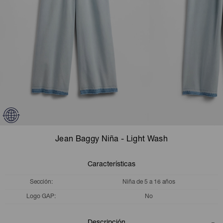
Camperas
Camperas
Camperas
Camperas
Sets
Musculosas
Chalecos
Chalecos
Pijamas
Shorts
Shorts
Ropa interior
Sets
Vestidos y polleras
Ropa interior
Pijamas
Pijamas
Polos
Jean Baggy Niña - Light Wash
Calzas
Características
Sección
Niña de 5 a 16 años
Logo GAP
No
Descripción