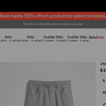
Niño
Niña
Toddler Niño
Toddler Niña
Bebé
Sale
Jea
$
2
S 
X