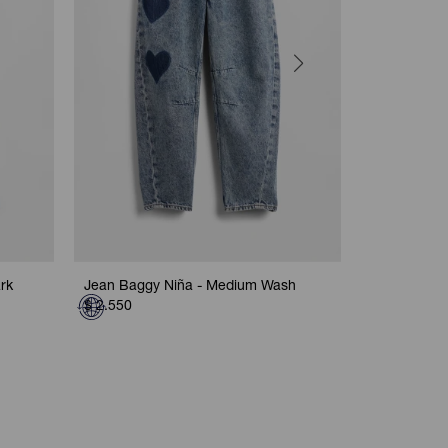
rk
Jean Baggy Niña - Medium Wash
Jean Baggy
$
2.550
$
2.550