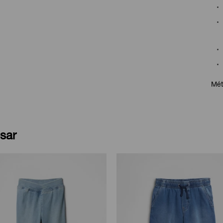
Mét
sar