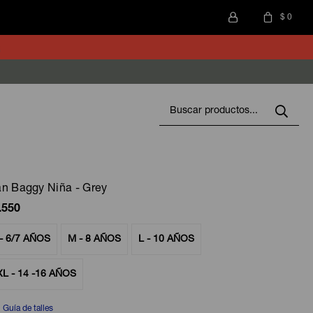
$
0
n Baggy Niña - Grey
.550
- 6/7 AÑOS
M - 8 AÑOS
L - 10 AÑOS
XL - 14 -16 AÑOS
Guía de talles