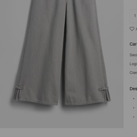
1
Car
Sec
Log
Cier
Des