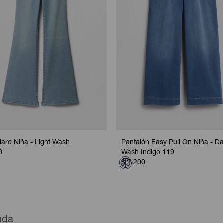
lare Niña - Light Wash
Pantalón Easy Pull On Niña - Da
0
Wash Indigo 119
$
2.200
enda