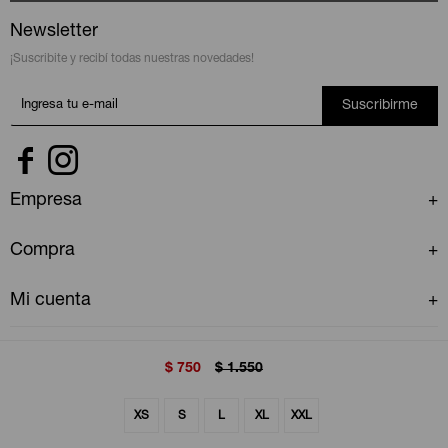
Newsletter
¡Suscribite y recibí todas nuestras novedades!
Suscribirme


Empresa
Compra
Mi cuenta
$
750
$
1.550
XS
S
L
XL
XXL
© Copyright 2026 / GAP Uruguay