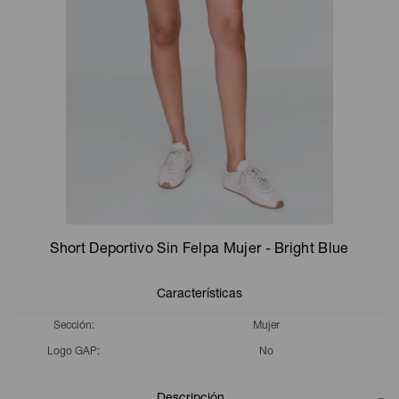
Camperas
Camperas
Camperas
Camperas
Sets
Musculosas
Chalecos
Chalecos
Pijamas
Shorts
Shorts
Ropa interior
Sets
Vestidos y polleras
Ropa interior
Pijamas
Pijamas
Polos
Short Deportivo Sin Felpa Mujer - Bright Blue
Calzas
Características
Sección
Mujer
Logo GAP
No
Descripción