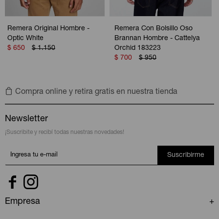
Remera Original Hombre -
Remera Con Bolsillo Oso
Optic White
Brannan Hombre - Cattelya
$
650
$
1.150
Orchid 183223
$
700
$
950
Compra online y retira gratis en nuestra tienda
Newsletter
¡Suscribite y recibí todas nuestras novedades!
Suscribirme


Empresa