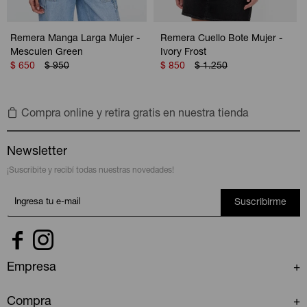
Remera Manga Larga Mujer -
Remera Cuello Bote Mujer -
Mesculen Green
Ivory Frost
$
650
$
950
$
850
$
1.250
Compra online y retira gratis en nuestra tienda
Newsletter
¡Suscribite y recibí todas nuestras novedades!
Suscribirme


Empresa
Compra