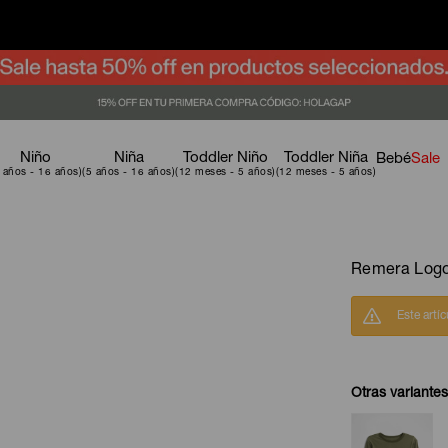
Niño
Niña
Toddler Niño
Toddler Niña
Bebé
Sale
Remera Logo
Este artí
Otras variantes