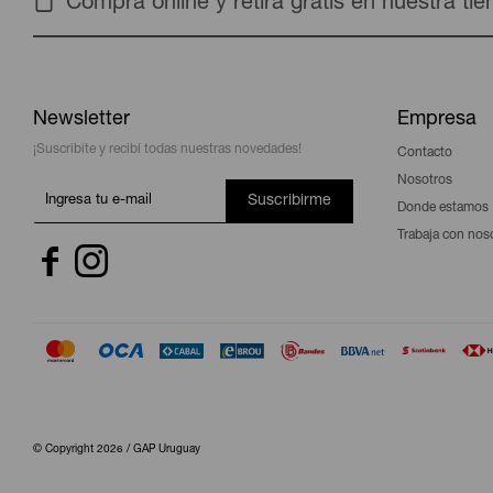
Compra online y retira gratis en nuestra ti
Newsletter
Empresa
¡Suscribite y recibí todas nuestras novedades!
Contacto
Nosotros
Suscribirme
Donde estamos
Trabaja con nos


© Copyright 2026 / GAP Uruguay