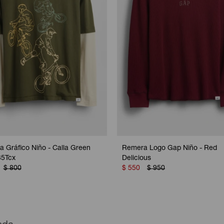
 Gráfico Niño - Calla Green
Remera Logo Gap Niño - Red
35Tcx
Delicious
$
800
$
550
$
950