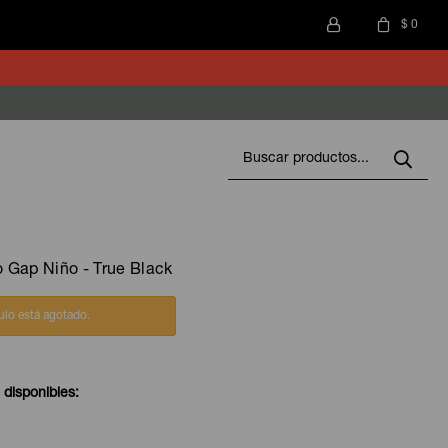
$
0
 Gap Niño - True Black
culo está agotado.
 disponibles: