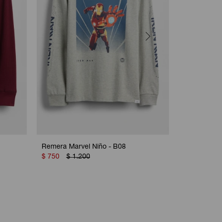
Remera Marvel Niño - B08
Remera Tip
$
750
$
1.200
Delicious
$
800
$
1.