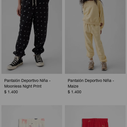
Camperas
Camperas
Camperas
Camperas
Sets
Musculosas
Chalecos
Chalecos
Pijamas
Shorts
Shorts
Ropa interior
Sets
Vestidos y polleras
Ropa interior
Pijamas
Pijamas
Polos
Pantalón Deportivo Niña -
Pantalón Deportivo Niña -
Calzas
Moonless Night Print
Maize
$
1.400
$
1.400