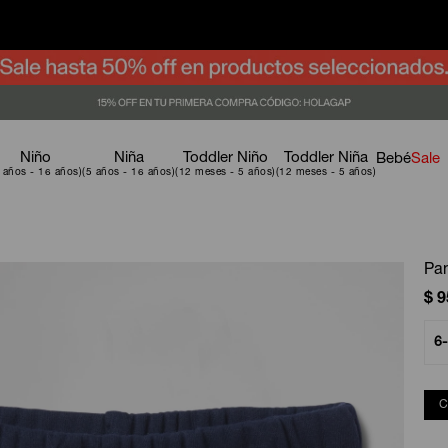
Niño
Niña
Toddler Niño
Toddler Niña
Bebé
Sale
Pan
$
9
6
C