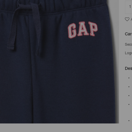
1
Car
Sec
Log
Des