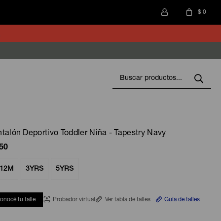
$
0
talón Deportivo Toddler Niña - Tapestry Navy
50
-12M
3YRS
5YRS
onocé tu talle
Probador virtual
Ver tabla de talles
Guía de talles