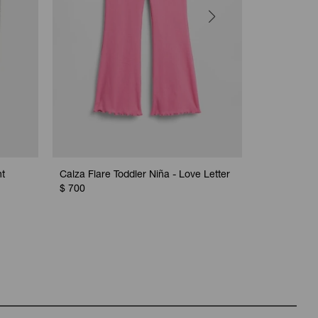
ht
Calza Flare Toddler Niña - Love Letter
Pantalón De
$
700
Niña - Ivory
$
950