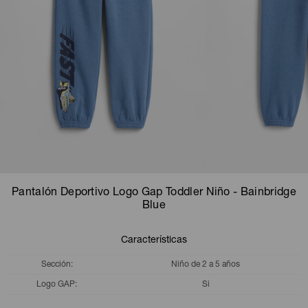
Camperas
Camperas
Camperas
Camperas
Sets
Musculosas
Chalecos
Chalecos
Pijamas
Shorts
Shorts
Ropa interior
Sets
Vestidos y polleras
Ropa interior
Pijamas
Pijamas
Polos
Pantalón Deportivo Logo Gap Toddler Niño - Bainbridge
Calzas
Blue
Características
Sección
Niño de 2 a 5 años
Logo GAP
Si