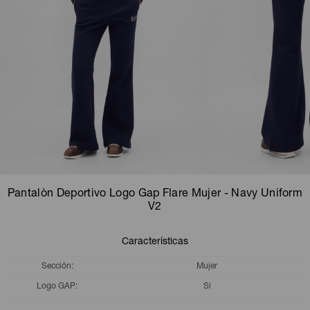
Camperas
Camperas
Camperas
Camperas
Sets
Musculosas
Chalecos
Chalecos
Pijamas
Shorts
Shorts
Ropa interior
Sets
Vestidos y polleras
Ropa interior
Pijamas
Pijamas
Polos
Pantalòn Deportivo Logo Gap Flare Mujer - Navy Uniform
Calzas
V2
Características
Sección
Mujer
Logo GAP
Si