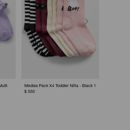
ulti
Medias Pack X4 Toddler Niña - Black 1
Medias Pack
$
550
$
550