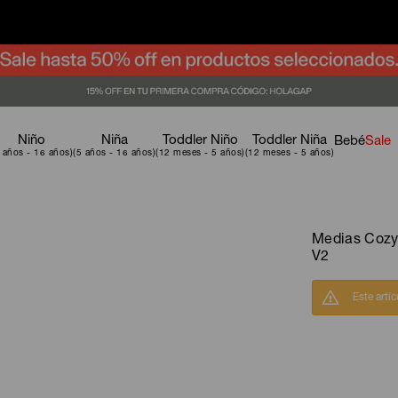
Niño
Niña
Toddler Niño
Toddler Niña
Bebé
Sale
Medias Cozy
V2
Este artí