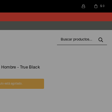
$
0
 Hombre - True Black
culo está agotado.