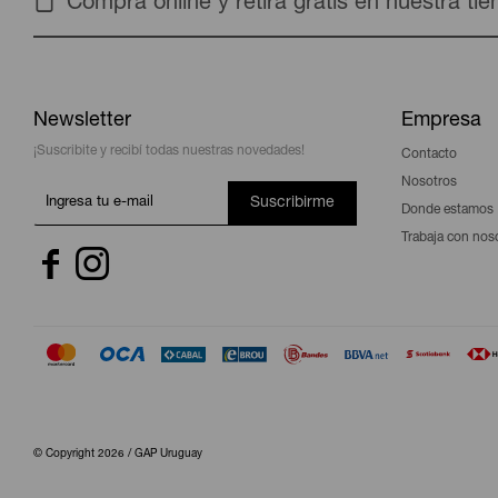
Compra online y retira gratis en nuestra ti
Newsletter
Empresa
¡Suscribite y recibí todas nuestras novedades!
Contacto
Nosotros
Suscribirme
Donde estamos
Trabaja con nos


© Copyright 2026 / GAP Uruguay