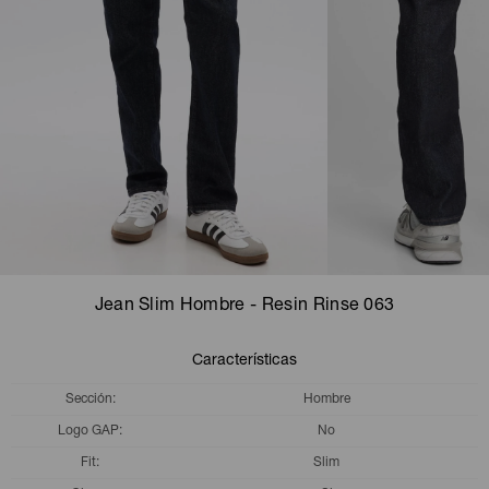
Camperas
Camperas
Camperas
Camperas
Sets
Musculosas
Chalecos
Chalecos
Pijamas
Shorts
Shorts
Ropa interior
Sets
Vestidos y polleras
Ropa interior
Pijamas
Pijamas
Polos
Jean Slim Hombre - Resin Rinse 063
Calzas
Características
Sección
Hombre
Logo GAP
No
Fit
Slim