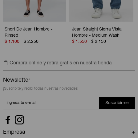
Short De Jean Hombre -
Jean Straight Sierra Vista
Rinsed
Hombre - Medium Wash
$
1.100
$
2.250
$
1.550
$
2.150
Compra online y retira gratis en nuestra tienda
Newsletter
¡Suscribite y recibí todas nuestras novedades!
Suscribirme


Empresa