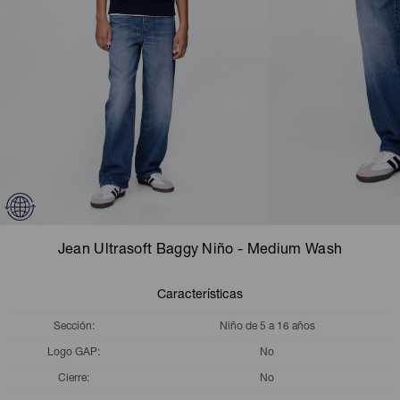
Camperas
Camperas
Camperas
Camperas
Sets
Musculosas
Chalecos
Chalecos
Pijamas
Shorts
Shorts
Ropa interior
Sets
Vestidos y polleras
Ropa interior
Pijamas
Pijamas
Polos
Jean Ultrasoft Baggy Niño - Medium Wash
Calzas
Características
Sección
Niño de 5 a 16 años
Logo GAP
No
Cierre
No