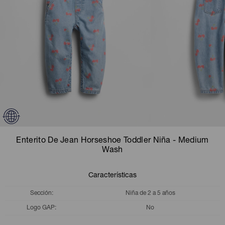
Camperas
Camperas
Camperas
Camperas
Sets
Musculosas
Chalecos
Chalecos
Pijamas
Shorts
Shorts
Ropa interior
Sets
Vestidos y polleras
Ropa interior
Pijamas
Pijamas
Polos
Enterito De Jean Horseshoe Toddler Niña - Medium
Calzas
Wash
Características
Sección
Niña de 2 a 5 años
Logo GAP
No