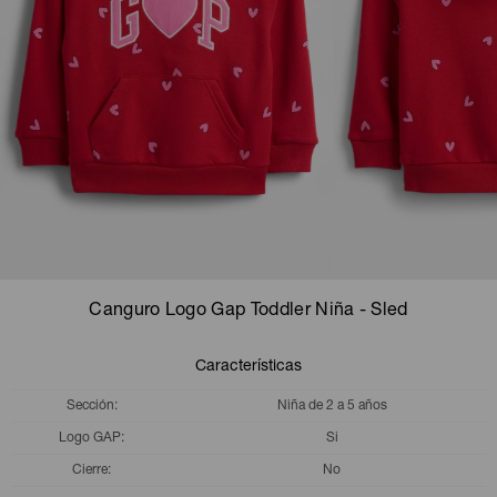
Camperas
Camperas
Camperas
Camperas
Sets
Musculosas
Chalecos
Chalecos
Pijamas
Shorts
Shorts
Ropa interior
Sets
Vestidos y polleras
Ropa interior
Pijamas
Pijamas
Polos
Canguro Logo Gap Toddler Niña - Sled
Calzas
Características
Sección
Niña de 2 a 5 años
Logo GAP
Si
Cierre
No