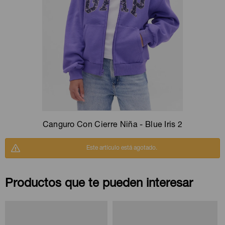
Camperas
Camperas
Camperas
Camperas
Sets
Musculosas
Chalecos
Chalecos
Pijamas
Shorts
Shorts
Ropa interior
Sets
Vestidos y polleras
Ropa interior
Pijamas
Pijamas
Polos
Canguro Con Cierre Niña - Blue Iris 2
Calzas
Este artículo está agotado.
Productos que te pueden interesar