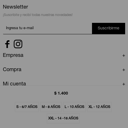
Newsletter
¡Suscribite y recibí todas nuestras novedades!
Suscribirme


Empresa
Compra
Mi cuenta
$
1.400
S - 6/7 AÑOS
M - 8 AÑOS
L - 10 AÑOS
XL - 12 AÑOS
XXL - 14 -16 AÑOS
© Copyright 2026 / GAP Uruguay