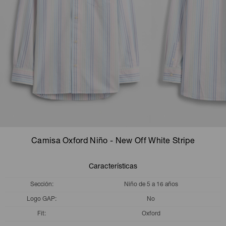
Camperas
Camperas
Camperas
Camperas
Sets
Musculosas
Chalecos
Chalecos
Pijamas
Shorts
Shorts
Ropa interior
Sets
Vestidos y polleras
Ropa interior
Pijamas
Pijamas
Polos
Camisa Oxford Niño - New Off White Stripe
Calzas
Características
Sección
Niño de 5 a 16 años
Logo GAP
No
Fit
Oxford