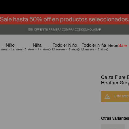
Niño
Niña
Toddler Niño
Toddler Niña
Bebé
Sale
Calza Flare 
Heather Gre
Este artí
Otras variantes