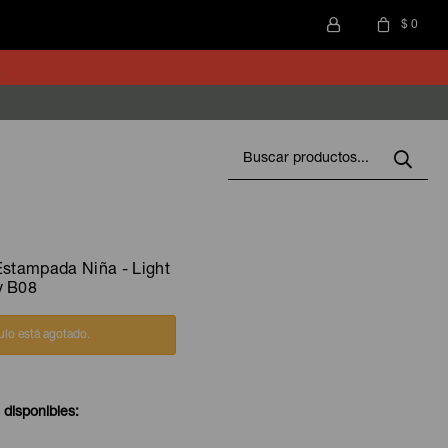
$
0
Estampada Niña - Light
y B08
culo está agotado.
 disponibles: