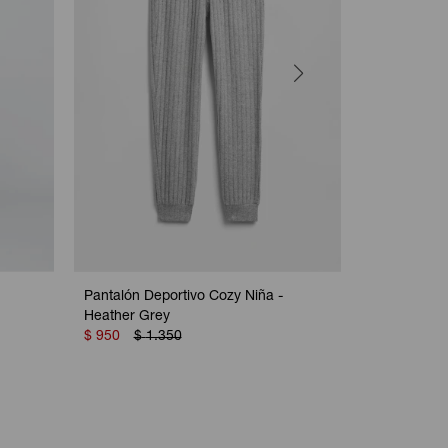
Pantalón Deportivo Cozy Niña -
Pantalon De
Heather Grey
True Black
$
950
$
1.350
$
1.100