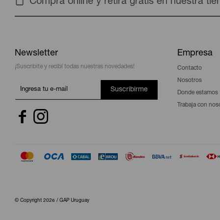
Compra online y retira gratis en nuestra ti
Newsletter
Empresa
¡Suscribite y recibí todas nuestras novedades!
Contacto
Nosotros
Suscribirme
Donde estamos
Trabaja con nos


© Copyright 2026 / GAP Uruguay