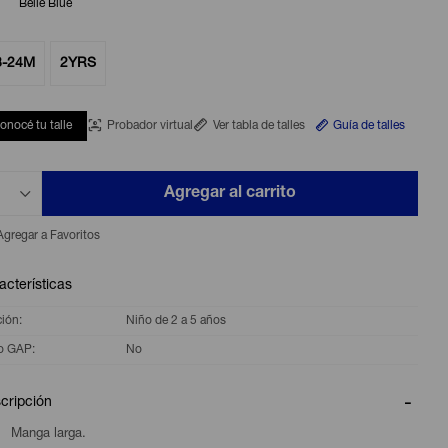
Belle Blue
8-24M
2YRS
onocé tu talle
Probador virtual
Ver tabla de talles
Guía de talles
Agregar al carrito
acterísticas
ción
Niño de 2 a 5 años
o GAP
No
cripción
Manga larga.