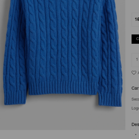
1
C
1
Car
Sec
Log
Des