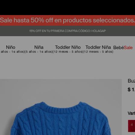
Niño
Niña
Toddler Niño
Toddler Niña
Bebé
Sale
Buz
$
1
Var