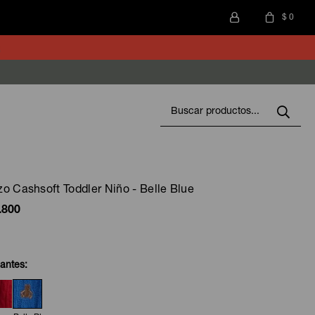
$
0
o Cashsoft Toddler Niño - Belle Blue
.800
iantes: