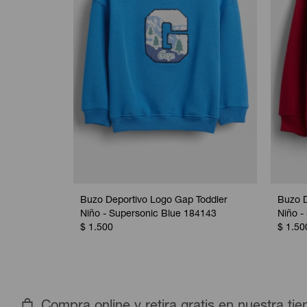
Buzo Deportivo Logo Gap Toddler
Buzo D
Niño - Supersonic Blue 184143
Niño -
$
1.500
$
1.50
Compra online y retira gratis en nuestra ti