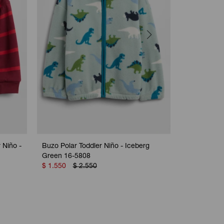
 Niño -
Buzo Polar Toddler Niño - Iceberg
Buzo Gràfico
Green 16-5808
$
1.850
$
1.550
$
2.550