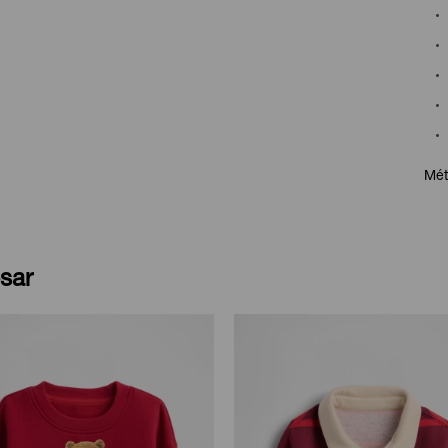
Mét
sar