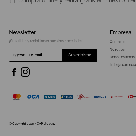
Compra online y retira gratis en nuestra ti
Newsletter
Empresa
¡Suscribite y recibí todas nuestras novedades!
Contacto
Nosotros
Suscribirme
Donde estamos
Trabaja con nos


© Copyright 2026 / GAP Uruguay