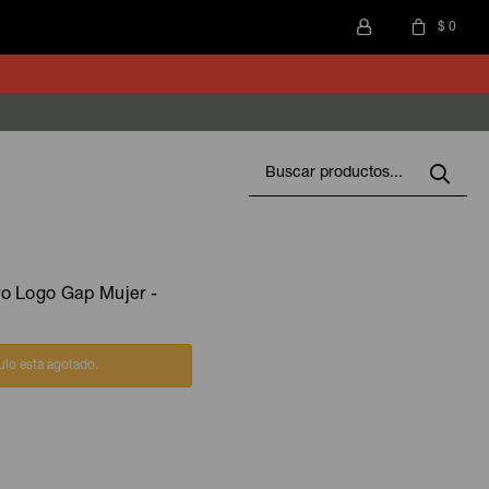
$
0
o Logo Gap Mujer -
culo está agotado.