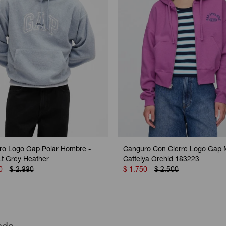
o Logo Gap Polar Hombre -
Canguro Con Cierre Logo Gap M
t Grey Heather
Cattelya Orchid 183223
0
$
2.880
$
1.750
$
2.500