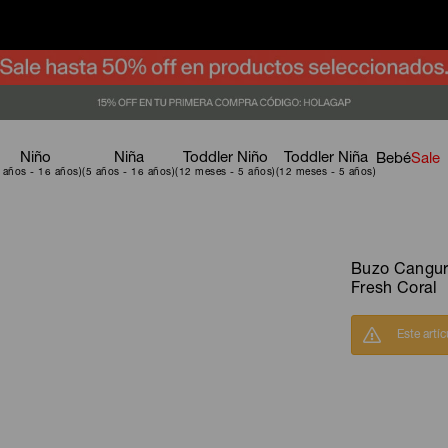
Niño
Niña
Toddler Niño
Toddler Niña
Bebé
Sale
Buzo Cangur
Fresh Coral
Este artí