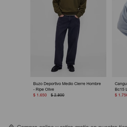
Buzo Deportivo Medio Cierre Hombre
Cangur
- Ripe Olive
Bc15 L
$
1.650
$
2.800
$
1.75