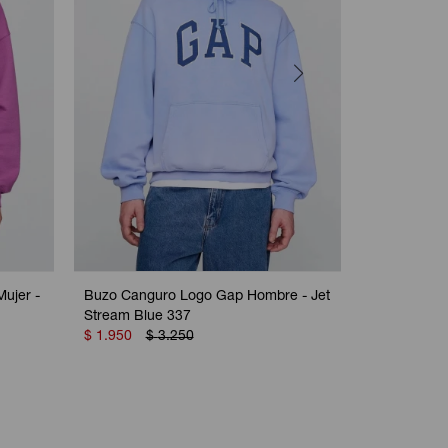
ujer -
Buzo Canguro Logo Gap Hombre - Jet
Canguro Co
Stream Blue 337
Mujer - Eve
$
1.950
$
3.250
$
1.950
$