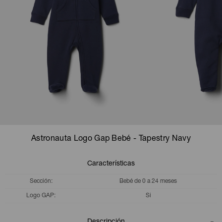
Camperas
Camperas
Camperas
Camperas
Sets
Musculosas
Chalecos
Chalecos
Pijamas
Shorts
Shorts
Ropa interior
Sets
Vestidos y polleras
Ropa interior
Pijamas
Pijamas
Polos
Astronauta Logo Gap Bebé - Tapestry Navy
Calzas
Características
Sección
Bebé de 0 a 24 meses
Logo GAP
Si
Descripción