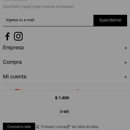
¡Suscribite y recibí todas nuestras novedades!
Suscribirme


Empresa
Compra
Mi cuenta
$
1.600
3-6M
© Copyright 2026 / GAP Uruguay
Conocé tu talle
Probador virtual
Ver tabla de talles