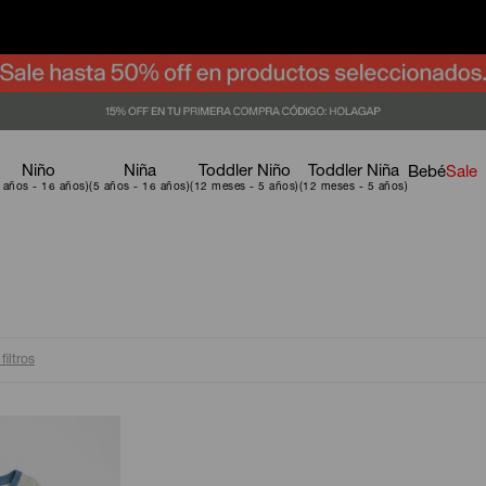
Niño
Niña
Toddler Niño
Toddler Niña
Bebé
Sale
filtros