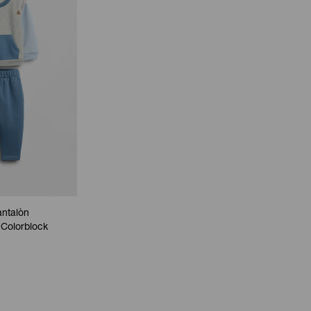
antalòn
 Colorblock