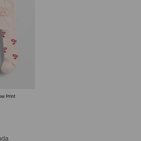
w Print
enda