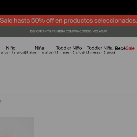
Niño
Niña
Toddler Niño
Toddler Niña
Bebé
Sale
os