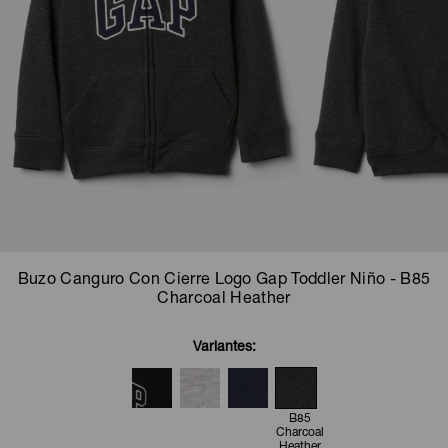
Camperas
Camperas
Camperas
Camperas
Sets
Musculosas
Chalecos
Chalecos
Pijamas
Shorts
Shorts
Ropa interior
Sets
Vestidos y polleras
Ropa interior
Pijamas
Pijamas
Polos
Buzo Canguro Con Cierre Logo Gap Toddler Niño - B85
Calzas
Charcoal Heather
Variantes:
B85
Charcoal
Heather