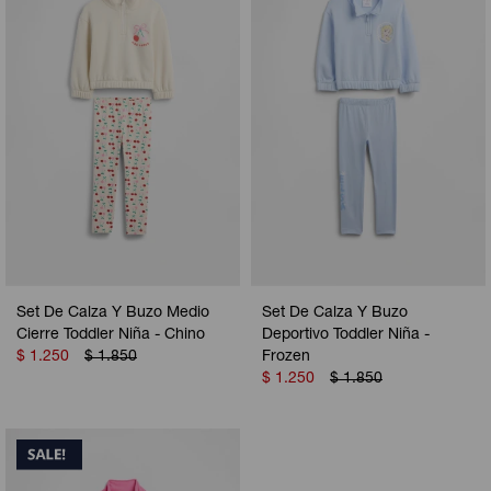
Camperas
Camperas
Camperas
Camperas
Sets
Musculosas
Chalecos
Chalecos
Pijamas
Shorts
Shorts
Ropa interior
Sets
Vestidos y polleras
Ropa interior
Pijamas
Pijamas
Polos
Set De Calza Y Buzo Medio
Set De Calza Y Buzo
Calzas
Cierre Toddler Niña - Chino
Deportivo Toddler Niña -
$
1.250
$
1.850
Frozen
$
1.250
$
1.850