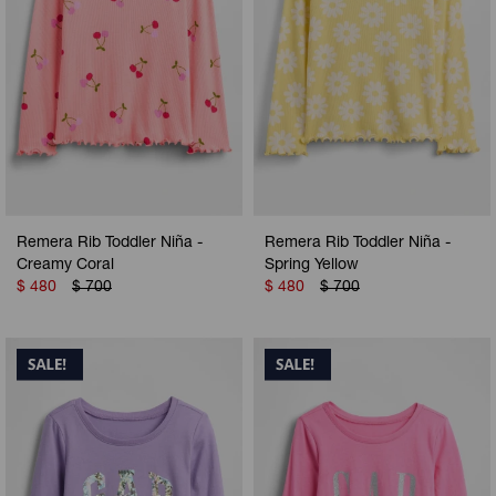
Remera Rib Toddler Niña -
Remera Rib Toddler Niña -
Creamy Coral
Spring Yellow
$
480
$
700
$
480
$
700