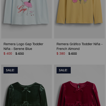
Remera Logo Gap Toddler
Remera Gràfico Toddler Niña -
Niña - Serene Blue
French Almond
$
400
$
650
$
380
$
600