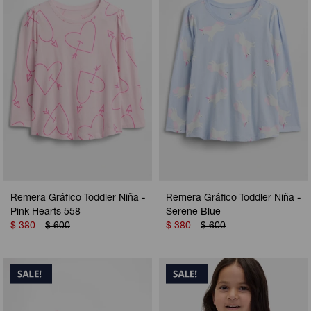
Camperas
Camperas
Camperas
Camperas
Sets
Musculosas
Chalecos
Chalecos
Pijamas
Shorts
Shorts
Ropa interior
Sets
Vestidos y polleras
Ropa interior
Pijamas
Pijamas
Polos
Remera Gráfico Toddler Niña -
Remera Gráfico Toddler Niña -
Calzas
Pink Hearts 558
Serene Blue
$
380
$
600
$
380
$
600