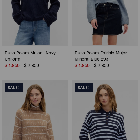
Buzo Polera Mujer - Navy
Buzo Polera Fairisle Mujer -
Uniform
Mineral Blue 293
$
1.850
$
2.850
$
1.850
$
2.850