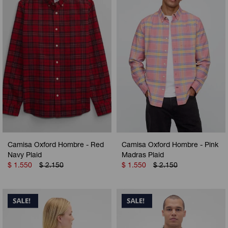
Camperas
Camperas
Camperas
Camperas
Sets
Musculosas
Chalecos
Chalecos
Pijamas
Shorts
Shorts
Ropa interior
Sets
Vestidos y polleras
Ropa interior
Pijamas
Pijamas
Polos
Camisa Oxford Hombre - Red
Camisa Oxford Hombre - Pink
Calzas
Navy Plaid
Madras Plaid
$
1.550
$
2.150
$
1.550
$
2.150