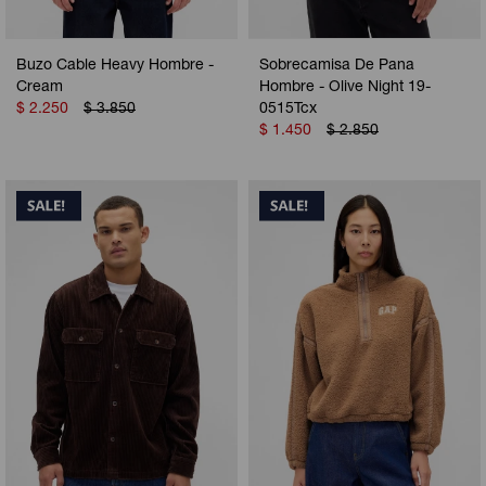
Buzo Cable Heavy Hombre -
Sobrecamisa De Pana
Cream
Hombre - Olive Night 19-
$
2.250
$
3.850
0515Tcx
$
1.450
$
2.850