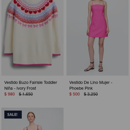
Camperas
Camperas
Camperas
Camperas
Sets
Musculosas
Chalecos
Chalecos
Pijamas
Shorts
Shorts
Ropa interior
Sets
Vestidos y polleras
Ropa interior
Pijamas
Pijamas
Polos
Vestido Buzo Fairisle Toddler
Vestido De Lino Mujer -
Calzas
Niña - Ivory Frost
Phoebe Pink
$
980
$
1.650
$
500
$
3.250