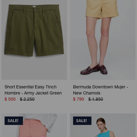
Camperas
Camperas
Camperas
Camperas
Sets
Musculosas
Chalecos
Chalecos
Pijamas
Shorts
Shorts
Ropa interior
Sets
Vestidos y polleras
Ropa interior
Pijamas
Pijamas
Polos
Short Essential Easy 7Inch
Bermuda Downtown Mujer -
Calzas
Hombre - Army Jacket Green
New Chamois
$
500
$
2.250
$
790
$
1.850