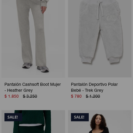
Camperas
Camperas
Camperas
Camperas
Sets
Musculosas
Chalecos
Chalecos
Pijamas
Shorts
Shorts
Ropa interior
Sets
Vestidos y polleras
Ropa interior
Pijamas
Pijamas
Polos
Pantalón Cashsoft Boot Mujer
Pantalón Deportivo Polar
Calzas
- Heather Grey
Bebé - Trek Grey
$
1.850
$
3.250
$
780
$
1.200