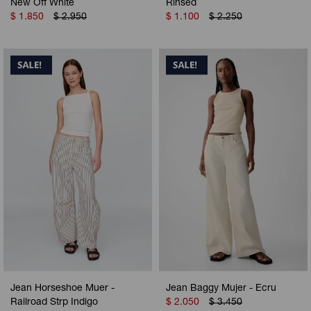
New Off White
Rinsed
$
1.850
$
2.950
$
1.100
$
2.250
Jean Horseshoe Muer -
Jean Baggy Mujer - Ecru
Railroad Strp Indigo
$
2.050
$
3.450