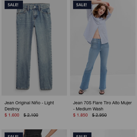
Jean Original Niño - Light
Jean 70S Flare Tiro Alto Mujer
Destroy
- Medium Wash
$
1.600
$
2.100
$
1.850
$
2.950