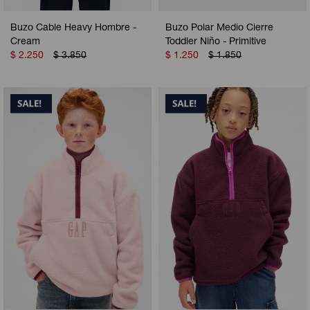
Buzo Cable Heavy Hombre -
Buzo Polar Medio Cierre
Cream
Toddler Niño - Primitive
$
2.250
$
3.850
$
1.250
$
1.850