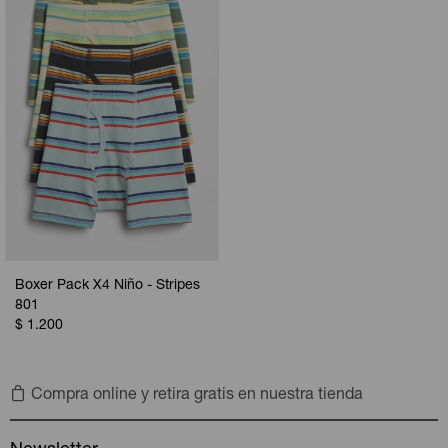
Camperas
Camperas
Camperas
Camperas
Sets
Musculosas
Chalecos
Chalecos
Pijamas
Shorts
Shorts
Ropa interior
Sets
Vestidos y polleras
Ropa interior
Pijamas
Pijamas
Polos
Boxer Pack X4 Niño - Stripes
Calzas
801
$
1.200
Compra online y retira gratis en nuestra tienda