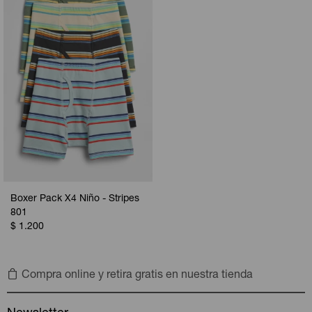
Camperas
Camperas
Camperas
Camperas
Sets
Musculosas
Chalecos
Chalecos
Pijamas
Shorts
Shorts
Ropa interior
Sets
Vestidos y polleras
Ropa interior
Pijamas
Pijamas
Polos
Boxer Pack X4 Niño - Stripes
Calzas
801
$
1.200
Compra online y retira gratis en nuestra tienda