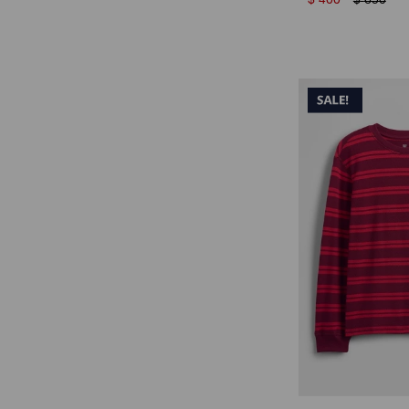
$
400
$
650