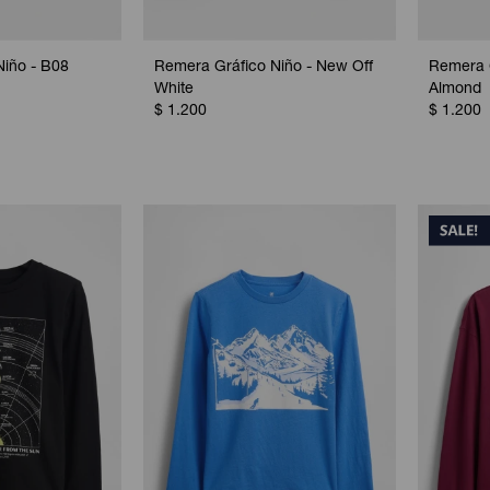
Niño - B08
Remera Gráfico Niño - New Off
Remera G
White
Almond
$
1.200
$
1.200