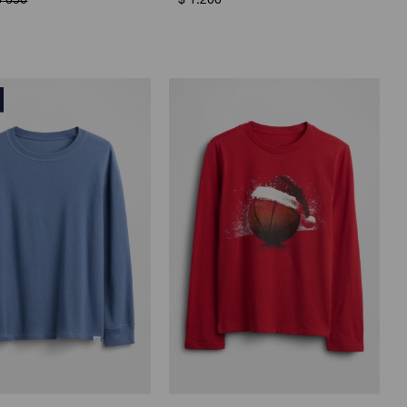
$
650
$
1.200