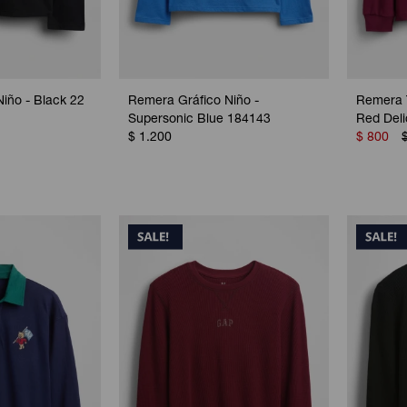
iño - Black 22
Remera Gráfico Niño -
Remera T
Supersonic Blue 184143
Red Deli
$
1.200
$
800