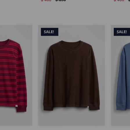
$
400
$
650
$
400