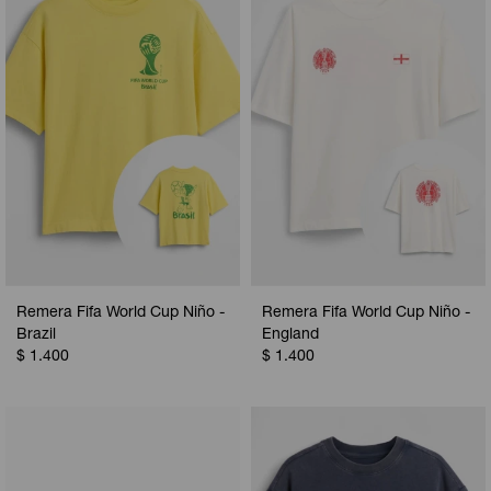
Camperas
Camperas
Camperas
Camperas
Sets
Musculosas
Chalecos
Chalecos
Pijamas
Shorts
Shorts
Ropa interior
Sets
Vestidos y polleras
Ropa interior
Pijamas
Pijamas
Polos
Remera Fifa World Cup Niño -
Remera Fifa World Cup Niño -
Calzas
Brazil
England
$
1.400
$
1.400