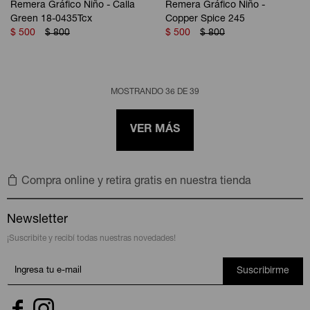
Remera Gráfico Niño - Calla
Remera Gráfico Niño -
Green 18-0435Tcx
Copper Spice 245
$
500
$
800
$
500
$
800
MOSTRANDO
36
DE
39
VER MÁS
Compra online y retira gratis en nuestra tienda
Newsletter
¡Suscribite y recibí todas nuestras novedades!
Suscribirme

