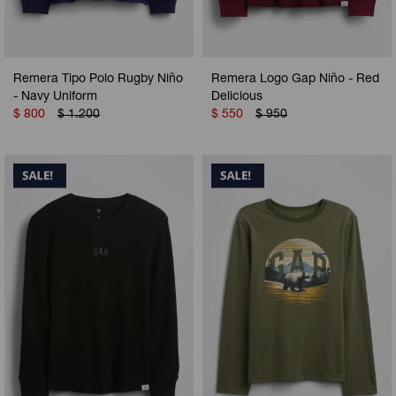
Remera Tipo Polo Rugby Niño
Remera Logo Gap Niño - Red
- Navy Uniform
Delicious
$
800
$
1.200
$
550
$
950