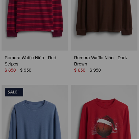
Remera Waffle Niño - Red
Remera Waffle Niño - Dark
Stripes
Brown
$
650
$
950
$
650
$
950