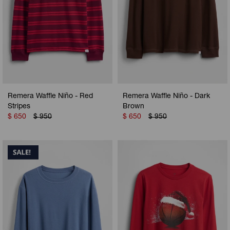
Remera Waffle Niño - Red
Remera Waffle Niño - Dark
Stripes
Brown
$
650
$
950
$
650
$
950