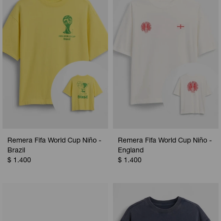
Camperas
Camperas
Camperas
Camperas
Sets
Musculosas
Chalecos
Chalecos
Pijamas
Shorts
Shorts
Ropa interior
Sets
Vestidos y polleras
Ropa interior
Pijamas
Pijamas
Polos
Remera Fifa World Cup Niño -
Remera Fifa World Cup Niño -
Calzas
Brazil
England
$
1.400
$
1.400