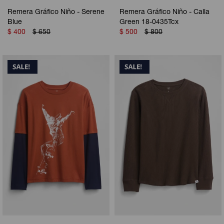
Remera Gráfico Niño - Serene
Remera Gráfico Niño - Calla
Blue
Green 18-0435Tcx
$
400
$
650
$
500
$
800