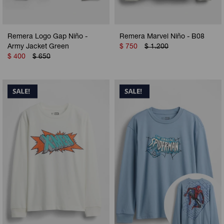
Remera Logo Gap Niño -
Remera Marvel Niño - B08
Army Jacket Green
$
750
$
1.200
$
400
$
650